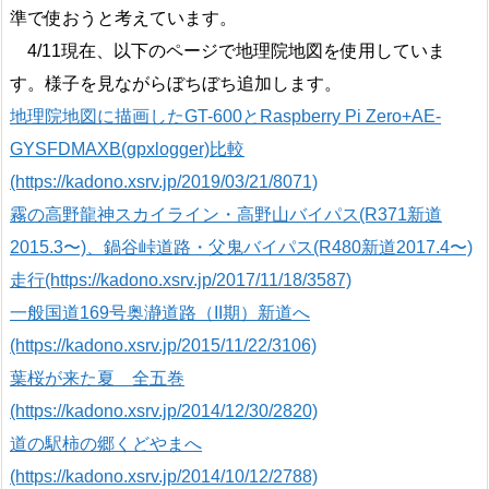
準で使おうと考えています。
4/11現在、以下のページで地理院地図を使用していま
す。様子を見ながらぼちぼち追加します。
地理院地図に描画したGT-600とRaspberry Pi Zero+AE-
GYSFDMAXB(gpxlogger)比較
(https://kadono.xsrv.jp/2019/03/21/8071)
霧の高野龍神スカイライン・高野山バイパス(R371新道
2015.3〜)、鍋谷峠道路・父鬼バイパス(R480新道2017.4〜)
走行(https://kadono.xsrv.jp/2017/11/18/3587)
一般国道169号奥瀞道路（II期）新道へ
(https://kadono.xsrv.jp/2015/11/22/3106)
葉桜が来た夏 全五巻
(https://kadono.xsrv.jp/2014/12/30/2820)
道の駅柿の郷くどやまへ
(https://kadono.xsrv.jp/2014/10/12/2788)