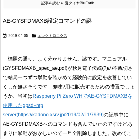
記事を読む
夏タイヤBluEarth ...
AE-GYSFDMAXB設定コマンドの謎


2019-04-05
エレクトロニクス
標題の通り、よく分かりません。謎です。マニュアル
(GYSFDMAXB_spec_ae.pdf)が秋月電子伝統(?)の不親切さ
で結局一つずつ挙動を確かめて経験的に設定を改善してい
くしか無さそうです。趣味?用に販売するための措置でしょ
うか。当初は
Raspberry Pi Zero WHでAE-GYSFDMAXBを
使用したgpsd+ntp
server(https://kadono.xsrv.jp/2019/02/11/7939)
の記事中に
AE-GYSFDMAXBへのコマンドも含んでいたのですけどあ
まりに挙動がおかしいので一旦全削除しました。改めてこ