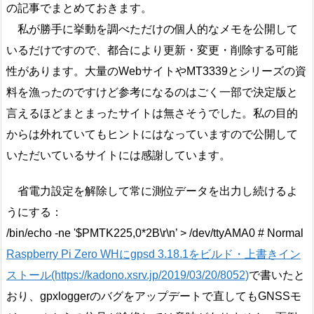
の記事でまとめておきます。
私が勝手に挙動を調べただけの個人的なメモを公開して
いるだけですので、都合により更新・変更・削除する可能
性があります。大量のWebサイトやMT3339とシリーズの資
料を漁ったのですけど参考になるのはごく一部で決定版と
言えるほどまとまったサイトは無さそうでした。私の目的
からは外れていてもヒントにはなっていますので公開して
いただいているサイトには感謝しています。
省電力設定を解除して常に測位データを出力し続けるよ
うにする：
/bin/echo -ne '$PMTK225,0*2B\r\n’ > /dev/ttyAMA0 # Normal
Raspberry Pi Zero WHにgpsd 3.18.1をビルド・上書きイン
ストール(https://kadono.xsrv.jp/2019/03/20/8052)
で書いたと
おり、gpxloggerのバグをアップデートで直してもGNSSモ