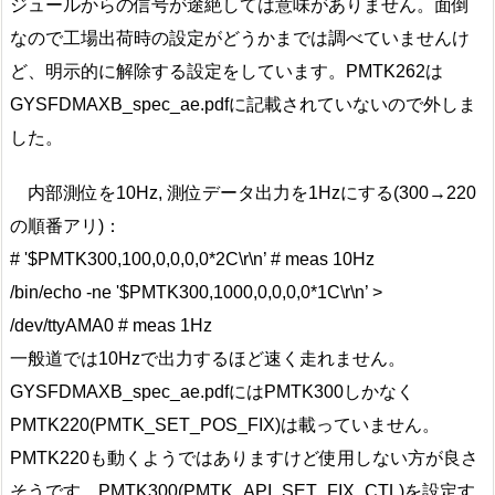
ジュールからの信号が途絶しては意味がありません。面倒
なので工場出荷時の設定がどうかまでは調べていませんけ
ど、明示的に解除する設定をしています。PMTK262は
GYSFDMAXB_spec_ae.pdfに記載されていないので外しま
した。
内部測位を10Hz, 測位データ出力を1Hzにする(300→220
の順番アリ)：
# '$PMTK300,100,0,0,0,0*2C\r\n’ # meas 10Hz
/bin/echo -ne '$PMTK300,1000,0,0,0,0*1C\r\n’ >
/dev/ttyAMA0 # meas 1Hz
一般道では10Hzで出力するほど速く走れません。
GYSFDMAXB_spec_ae.pdfにはPMTK300しかなく
PMTK220(PMTK_SET_POS_FIX)は載っていません。
PMTK220も動くようではありますけど使用しない方が良さ
そうです。PMTK300(PMTK_API_SET_FIX_CTL)を設定す