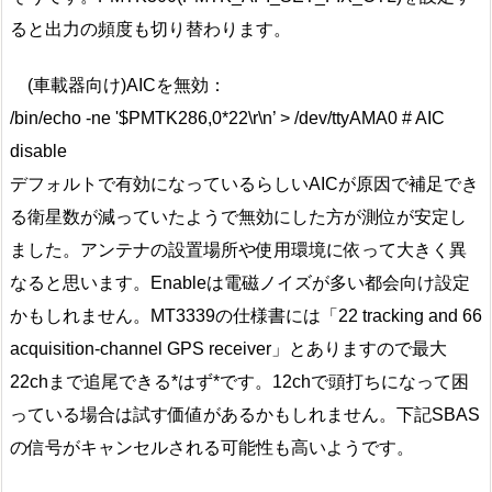
ると出力の頻度も切り替わります。
(車載器向け)AICを無効：
/bin/echo -ne '$PMTK286,0*22\r\n’ > /dev/ttyAMA0 # AIC
disable
デフォルトで有効になっているらしいAICが原因で補足でき
る衛星数が減っていたようで無効にした方が測位が安定し
ました。アンテナの設置場所や使用環境に依って大きく異
なると思います。Enableは電磁ノイズが多い都会向け設定
かもしれません。MT3339の仕様書には
22 tracking and 66
acquisition-channel GPS receiver
とありますので最大
22chまで追尾できる*はず*です。12chで頭打ちになって困
っている場合は試す価値があるかもしれません。下記SBAS
の信号がキャンセルされる可能性も高いようです。