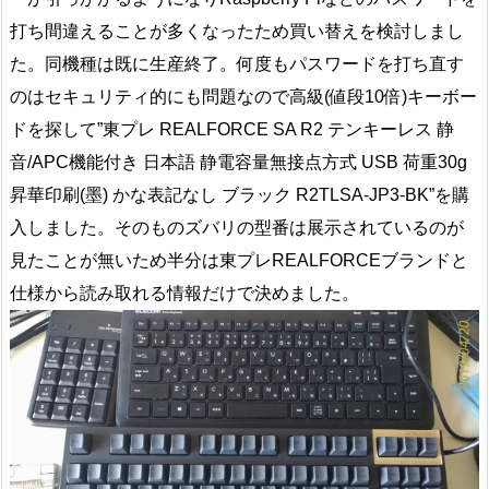
打ち間違えることが多くなったため買い替えを検討しまし
た。同機種は既に生産終了。何度もパスワードを打ち直す
のはセキュリティ的にも問題なので高級(値段10倍)キーボー
ドを探して”東プレ REALFORCE SA R2 テンキーレス 静
音/APC機能付き 日本語 静電容量無接点方式 USB 荷重30g
昇華印刷(墨) かな表記なし ブラック R2TLSA-JP3-BK”を購
入しました。そのものズバリの型番は展示されているのが
見たことが無いため半分は東プレREALFORCEブランドと
仕様から読み取れる情報だけで決めました。