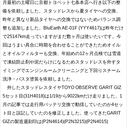
月最初の土曜日に京都トヨペット七条本店へ行き以下の整
備を依頼しました。スタッドレスから夏タイヤへの交換、
昨年と異なり新品タイヤへの交換ではないためバランス調
整も追加しました。BluEarth AE-01F (YYY4617)は昨年だけ
で25147km走っていますがまだ数ヶ月は使いたいです。今
回はうまい具合に時期を合わせることができたためオイル
とオイルフィルターも交換、年始めの12ヶ月点検では雪道
で凍結防止剤や泥だらけになるためスタッドレスを外すタ
イミングでエンジンルームクリーニングと下回りスチーム
洗浄・パスタ塗装を依頼しました。
外したスタッドレスタイヤTOYO OBSERVE GARIT GIZ
5セット目(31H4018)は1/19から9022kmだけ走りました。1
月の記事では走行用バッテリ交換で動揺していたのか4セッ
ト目と誤記していたのを修正しました。使ってきたGARIT
GIZの製造週刻印は(P2N4614)(P2N3215)(P2N4015)