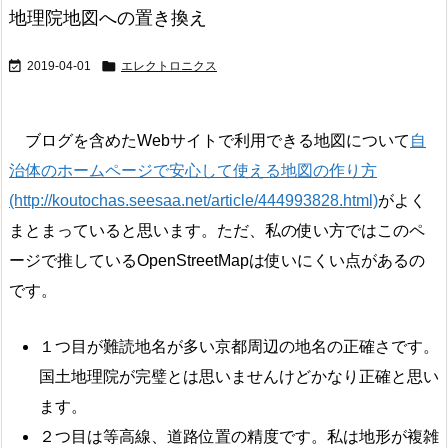
地理院地図への置き換え


2019-04-01
エレクトロニクス
ブログを含めたWebサイトで利用できる地図について
自
治体のホームページで安心して使える地図の作り方
(http://koutochas.seesaa.net/article/444993828.html)
がよく
まとまっていると思います。ただ、私の使い方ではこのペ
ージで推しているOpenStreetMapは使いにくい点があるの
です。
１つ目が難読地名が多い京都周辺の地名の正確さです。
国土地理院が完璧とは思いませんけどかなり正確と思い
ます。
２つ目は等高線、道路位置の精度です。私は地形が複雑