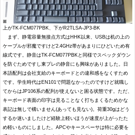
上がTK-FCM077PBK、下がR2TLSA-JP3-BK
まず、静電容量無接点方式はHHK以来、USBは机の上の
ケーブルが邪魔ですけど2.4GHz帯があまりにひどいため有
線式です。静音はTK-FCM077PBKと同様でスペックダウン
を防ぐためですし東プレの静音にも興味がありました。日
本語配列は会社支給のキーボードとの違和感をなくすため
です。学生時代はEN101で問題なかったのですけど就職し
てからはJP106系の配列が使えないと困る状態です。ただ、
キーボード表面の印字は見ることなく打ちまくるためかな
表記は無しで構いません(あっても見ない)。荷重30gはどう
するか迷いましたけど経験上軽いほうが速度が上がったた
め軽いものにしました。APCやキースペーサは特に必要を