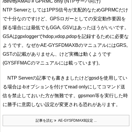
/dev/ttyAMA0 # GPRMC only (NTPサーバ向け)
NTP Serverとしては1PPS信号が支配的なためGPRMCだけ
で十分なのですけど、GPSロガーとしての安定動作要因を
探る場合には最低でもGGA, GSVはあったほうがいいです。
GSAはgpxloggerでhdop,vdop,pdopを記録するために必要な
ようです。なぜかAE-GYSFDMAXBのマニュアルにはGRS,
GSTの記載がありません、けど実機は動くようです
(GYSFFMACのマニュアルには載っています)。
NTP Serverの記事でも書きましたけどgpsdを使用してい
る場合は-bオプションを付けてread onlyにしてコマンド送
信を禁止しておいた方が無難です。gpsmon等を実行した時
に勝手に意図しない設定が変更される恐れがあります。
記事を読む
AE-GYSFDMAXB設定 ...