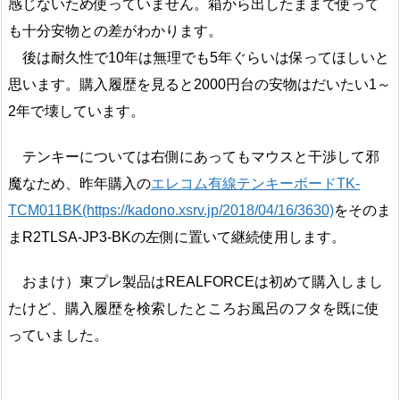
感じないため使っていません。箱から出したままで使って
も十分安物との差がわかります。
後は耐久性で10年は無理でも5年ぐらいは保ってほしいと
思います。購入履歴を見ると2000円台の安物はだいたい1～
2年で壊しています。
テンキーについては右側にあってもマウスと干渉して邪
魔なため、昨年購入の
エレコム有線テンキーボードTK-
TCM011BK(https://kadono.xsrv.jp/2018/04/16/3630)
をそのま
まR2TLSA-JP3-BKの左側に置いて継続使用します。
おまけ）東プレ製品はREALFORCEは初めて購入しまし
たけど、購入履歴を検索したところお風呂のフタを既に使
っていました。