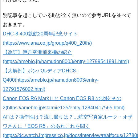
別記事を起こしている暇が全く無いので参考URLを並べて
おきます。
DHC-8-400就航20周年記念サイト
(https://www.ana.co.jp/group/q400_20th/)
【改訂】伊丹空港飛来機の紹介
(https://ameblo.jp/hamudon8003/entry-12799541891.html)
【大解剖】ボンバルディアDHC8-
Q400(https://ameblo.jp/hamudon8003/entry-
12791576002.html)
Canon EOS R6 MarkⅡと Canon EOS R8 の比較 その
2(https://ameblo.jp/starmie135/entry-12840417565.html)
AFは？操作性は？流し撮りは？…航空写真家ルーク・オザ
ワさんに「EOS R5」のあれこれを聞く
(https://dc.watch.impress.co.jp/docs/interview/realfocus/12780