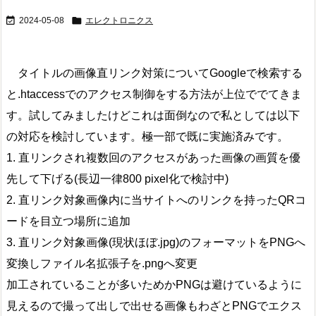


2024-05-08
エレクトロニクス
タイトルの画像直リンク対策についてGoogleで検索する
と.htaccessでのアクセス制御をする方法が上位ででてきま
す。試してみましたけどこれは面倒なので私としては以下
の対応を検討しています。極一部で既に実施済みです。
1. 直リンクされ複数回のアクセスがあった画像の画質を優
先して下げる(長辺一律800 pixel化で検討中)
2. 直リンク対象画像内に当サイトへのリンクを持ったQRコ
ードを目立つ場所に追加
3. 直リンク対象画像(現状ほぼ.jpg)のフォーマットをPNGへ
変換しファイル名拡張子を.pngへ変更
加工されていることが多いためかPNGは避けているように
見えるので撮って出しで出せる画像もわざとPNGでエクス