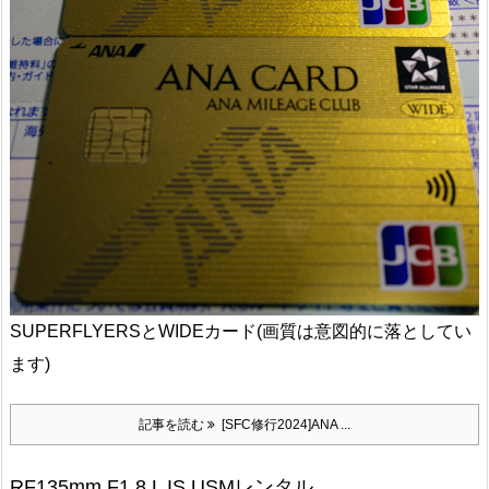
SUPERFLYERSとWIDEカード(画質は意図的に落としてい
ます)
記事を読む
[SFC修行2024]ANA ...
RF135mm F1.8 L IS USMレンタル