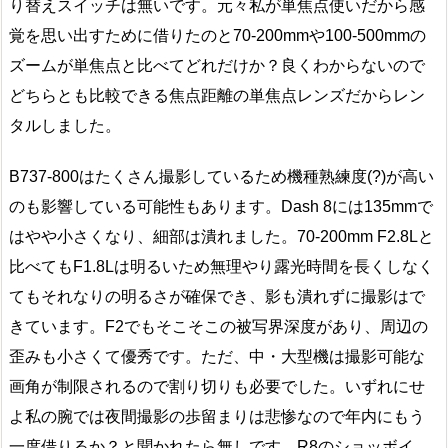
り替えスイッチは無いです。元々私が単焦点使いだから感
覚を思い出すために借りたのと70-200mmや100-500mmの
ズームが単焦点と比べてどれだけか？良くわからないので
どちらとも比較できる焦点距離の単焦点レンズだからレン
タルしました。
B737-800はたくさん撮影しているため機種熟練度(?)が高い
のも影響している可能性もあります。Dash 8には135mmで
はやや小さくなり、細部は潰れました。70-200mm F2.8Lと
比べてもF1.8Lは明るいため無理やり露光時間を長くしなく
てもそれなりの明るさが確保でき、影も潰れずに撮影はで
きています。F2でもそこそこの被写界深度があり、周辺の
歪みも小さくて優秀です。ただ、中・大型機は撮影可能な
画角が制限されるので割り切りも必要でした。いずれにせ
よ私の腕では夜間撮影の歩留まりは悲惨なので年内にもう
一度借りるか？と聞かれたら無しです。R8のショッボイ