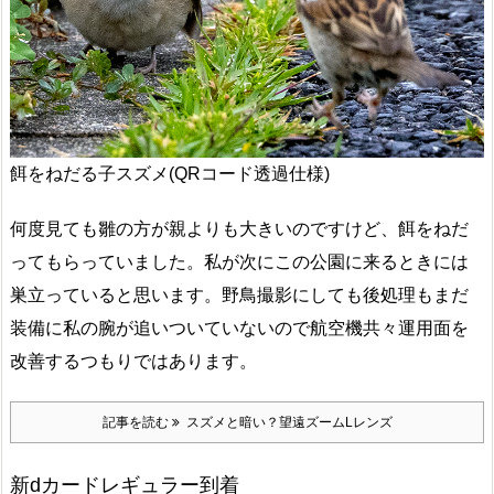
餌をねだる子スズメ(QRコード透過仕様)
何度見ても雛の方が親よりも大きいのですけど、餌をねだ
ってもらっていました。私が次にこの公園に来るときには
巣立っていると思います。野鳥撮影にしても後処理もまだ
装備に私の腕が追いついていないので航空機共々運用面を
改善するつもりではあります。
記事を読む
スズメと暗い？望遠ズームLレンズ
新dカードレギュラー到着