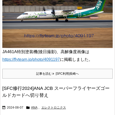
JA461A特別塗装機(後日撮影)、高解像度画像は
https://flyteam.jp/photo/4091197
に掲載しました。
記事を読む
[SFC利用]長崎へ
[SFC修行2024]ANA JCB スーパーフライヤーズゴー
ルドカードへ切り替え


2024-08-07
ANA
,
エレクトロニクス