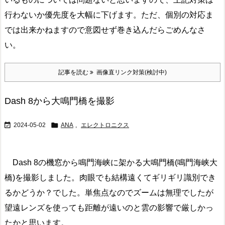
行わないか優先度を大幅に下げます。ただ、個別の対応ま
では出来かねますので意図せず巻き込んだらごめんなさ
い。
記事を読む
画像直リンク対策(検討中)
Dash 8から大鳴門橋を撮影


2024-05-02
ANA
,
エレクトロニクス
Dash 8の機窓から鳴門海峡に架かる大鳴門橋(鳴門海峡大
橋)を撮影しました。肉眼でも結構遠くてギリギリ識別でき
るかどうか？でした。単焦点なのでズームは無理でしたが
望遠レンズを使っても距離が遠いのと雲の影響で厳しかっ
たかと思います。