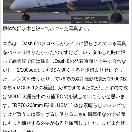
機体後部が木と被ってボツった写真より。
本当は、Dash 8のプロペラがライトに照らされている写真
をバッチリ撮りたかったのですけど、レンタルした時に限
って悪天候で雨は降るしDash 8の発着時間と上手く合わな
いし、1/100secよりもSSを遅くすると歩留まりゼロでし
た。レンズを借りたりしてR8での累計撮影枚数が16,000枚
を超えMODE 1,2の検証は大体できてきた気がしますので次
はMODE 3(露光中のみ補正ON)を試していこうかと思いま
す。"RF70-200mm F2.8L USM"自体は素晴らしいレンズで
すけど買うには高すぎるし借りるにも結構高価なので昼間
にもっと練習する必要があると痛感しました。まだまだ修
行が足りません。