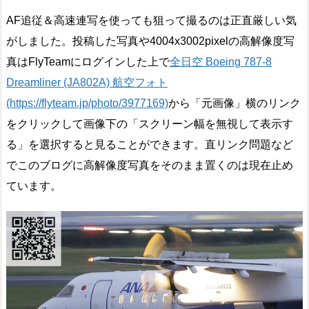
AF追従＆高速連写を使っても狙って撮るのは正直厳しい気
がしました。投稿した写真や4004x3002pixelの高解像度写
真はFlyTeamにログインした上で
全日空 Boeing 787-8
Dreamliner (JA802A) 航空フォト
(https://flyteam.jp/photo/3977169)
から「元画像」横のリンク
をクリックして画像下の「スクリーン幅を無視して表示す
る」を選択すると見ることができます。直リンク問題など
でこのブログに高解像度写真をそのまま置くのは現在止め
ています。