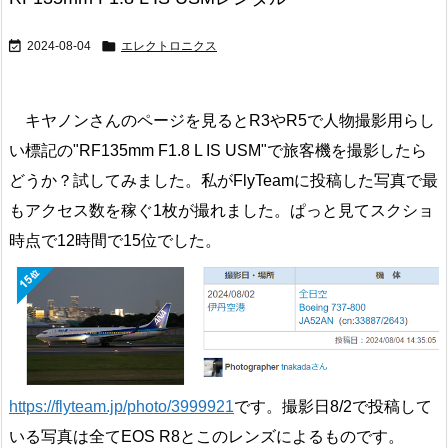


2024-08-04
エレクトロニクス
キヤノンさんのページを見るとR3やR5で人物撮影用らし
い標記の"RF135mm F1.8 L IS USM"で旅客機を撮影したら
どうか？試してみました。私がFlyTeamに投稿した写真で最
もアクセス数を稼ぐ1枚が撮れました。ぱっと見てスクショ
時点で12時間で15位でした。
https://flyteam.jp/photo/3999921
です。撮影日8/2で投稿して
いる写真は全てEOS R8とこのレンズによるものです。