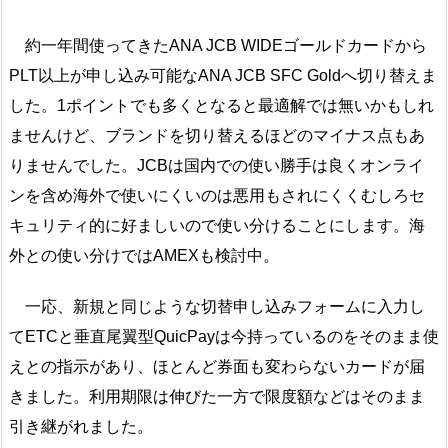
約一年間使ってきたANA JCB WIDEゴールドカードから
PLT以上が申し込み可能なANA JCB SFC Goldへ切り替えま
した。1ポイントでも多くとなると最適解では無いかもしれ
ませんけど、ブランドを切り替えるほどのマイナス点もあ
りませんでした。JCBは国内での使い勝手は良くオンライ
ンを含め海外で使いにくいのは悪用もされにくくむしろセ
キュリティ的に好ましいので使い分けることにします。海
外との使い分けではAMEXも検討中。
一応、新規と同じような切替申し込みフォームに入力し
てETCと垂直尾翼型QuicPayは今持っているのをそのまま使
えとの指示があり、ほとんど券面も変わらないカードが届
きました。利用期限は伸びた一方で限度額などはそのまま
引き継がれました。