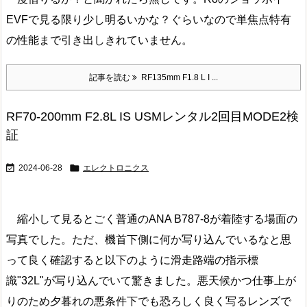
EVFで見る限り少し明るいかな？ぐらいなので単焦点特有
の性能まで引き出しきれていません。
記事を読む
RF135mm F1.8 L I ...
RF70-200mm F2.8L IS USMレンタル2回目MODE2検
証


2024-06-28
エレクトロニクス
縮小して見るとごく普通のANA B787-8が着陸する場面の
写真でした。ただ、機首下側に何か写り込んでいるなと思
って良く確認すると以下のように滑走路端の指示標
識"32L"が写り込んでいて驚きました。悪天候かつ仕事上が
りのため夕暮れの悪条件下でも恐ろしく良く写るレンズで