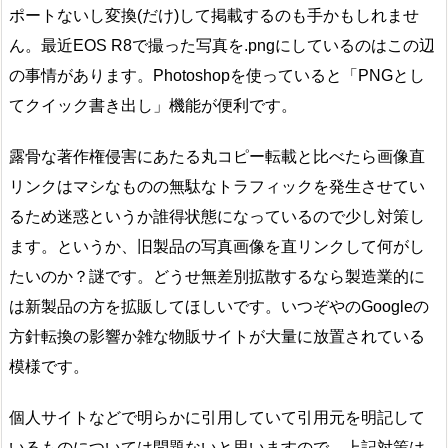
ポートないし変換(だけ)して掲載するのも手かもしれませ
ん。最近EOS R8で撮った写真を.pngにしているのはこの辺
の事情があります。Photoshopを使っていると「PNGとし
てクイック書き出し」機能が便利です。
露骨な著作権侵害にあたる丸コピー転載と比べたら画像直
リンクはマシなものの無駄なトラフィックを発生させてい
るため迷惑というか誰得状態になっているので少し対策し
ます。というか、旧製品の写真画像を直リンクして何がし
たいのか？謎です。どうせ無差別拡散するなら製造業的に
は新製品の方を拡販してほしいです。いつぞやのGoogleの
方針転換の影響か雑な物販サイトが大量に放置されている
模様です。
個人サイトなどで明らかに引用していて引用元を明記して
いるものについては問題ないと思いますので、上記対策は