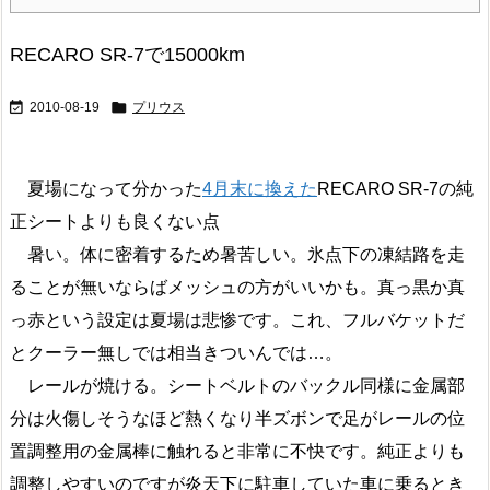
RECARO SR-7で15000km


2010-08-19
プリウス
夏場になって分かった
4月末に換えた
RECARO SR-7の純
正シートよりも良くない点
暑い。体に密着するため暑苦しい。氷点下の凍結路を走
ることが無いならばメッシュの方がいいかも。真っ黒か真
っ赤という設定は夏場は悲惨です。これ、フルバケットだ
とクーラー無しでは相当きついんでは…。
レールが焼ける。シートベルトのバックル同様に金属部
分は火傷しそうなほど熱くなり半ズボンで足がレールの位
置調整用の金属棒に触れると非常に不快です。純正よりも
調整しやすいのですが炎天下に駐車していた車に乗るとき