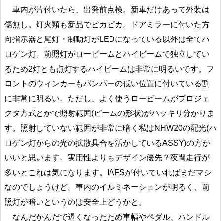
車内が片付いたら、出発前点検。新車だけあって外装は
傷無し。灯火類も新品でピカピカ。ドアミラーに付いた方
向指示器と尾灯・制動灯がLEDになっている以外は全てハ
ロゲン灯。前照灯がロービームとハイビームで独立してい
るため2灯とも点灯するハイビームは非常に明るいです。フ
ロントのウィンカーもバンパーの低い位置に付いている割
に非常に明るい。ただし、よく使うロービームがプロジェ
クタ方式とかで照射範囲(ビームの形状)がハッキリ分かりま
す。照射していない範囲が非常に暗く私はNHW20の配光(ハ
ロゲン灯からの光の拡散具合を活かしているASSY)の方が
いいと思います。実用性よりもデザイン優先？夜間走行が
多いとこれは気になります。IAFSが付いていればまだマシ
なのでしょうけど。車内のイルミネーションが明るく、前
照灯が暗いというのは安全上どうかと。
なんだかんだで遅くなったため車幅やペダル、ハンドル