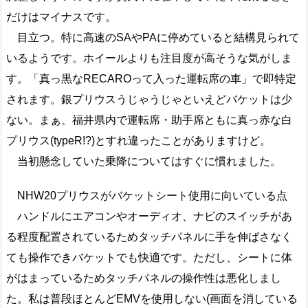
だけはマイナスです。
目立つ。特に高速のSAやPAに停めていると結構見られて
いるようです。ホイールよりも注目度が高そうな気がしま
す。「真っ黒なRECAROって入った運転席の車」で即特定
されます。銀プリウスうじゃうじゃといえどバケットは少
ない。まぁ、福井県内で運転席・助手席ともに真っ赤な白
プリウス(typeR!?)とすれ違ったことがありますけど。
当初懸念していた乗降についてはすぐに慣れました。
NHW20プリウスがバケットシート使用に向いている点
ハンドルにエアコンやオーディオ、ナビのスイッチがあ
る程度配置されているためタッチパネルに手を伸ばさなく
ても操作できバケットでも快適です。ただし、シートに体
がはまっているためタッチパネルの操作性は悪化しまし
た。私は普段ほとんどEMVを使用しない(画面を消している