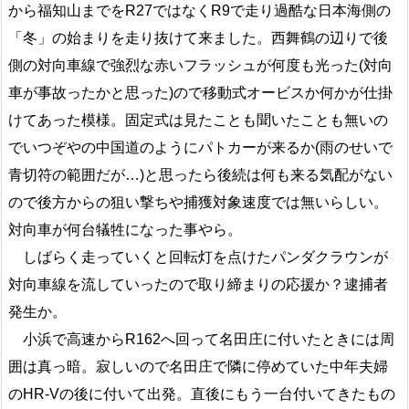
から福知山までをR27ではなくR9で走り過酷な日本海側の
「冬」の始まりを走り抜けて来ました。西舞鶴の辺りで後
側の対向車線で強烈な赤いフラッシュが何度も光った(対向
車が事故ったかと思った)ので移動式オービスか何かが仕掛
けてあった模様。固定式は見たことも聞いたことも無いの
でいつぞやの中国道のようにパトカーが来るか(雨のせいで
青切符の範囲だが…)と思ったら後続は何も来る気配がない
ので後方からの狙い撃ちや捕獲対象速度では無いらしい。
対向車が何台犠牲になった事やら。
しばらく走っていくと回転灯を点けたパンダクラウンが
対向車線を流していったので取り締まりの応援か？逮捕者
発生か。
小浜で高速からR162へ回って名田庄に付いたときには周
囲は真っ暗。寂しいので名田庄で隣に停めていた中年夫婦
のHR-Vの後に付いて出発。直後にもう一台付いてきたもの