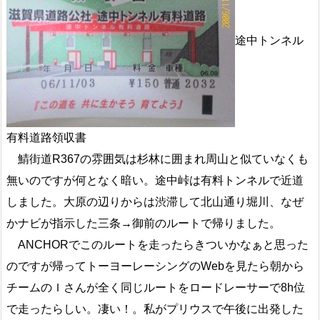
途中トンネル
有料道路領収書
鯖街道R367の雰囲気は杉林に囲まれ周山と似ていなくも
無いのですが何となく暗い。途中峠は有料トンネルで近道
しました。大原の辺りからは渋滞して北山通り堀川、なぜ
かナビが指示した三条→御前のルートで帰りました。
ANCHORでこのルートを走ったらきついかなぁと思った
のですが帰ってトーヨーレーシングのWebを見たら朝から
チームのＩさんが全く同じルートをロードレーサーで8h位
で走ったらしい。凄い！。私がプリウスで午後に出発した