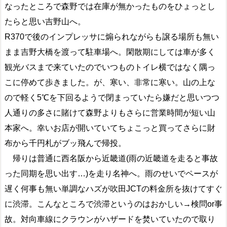
なったところで森野では在庫が無かったものをひょっとし
たらと思い吉野山へ。
R370で後のインプレッサに煽られながらも譲る場所も無い
まま吉野大橋を渡って駐車場へ。閑散期にしては車が多く
観光バスまで来ていたのでいつものトイレ横ではなく隅っ
こに停めて歩きました。が、寒い、非常に寒い。山の上な
ので軽く5℃を下回るようで閉まっていたら嫌だと思いつつ
人通りの多さに賭けて森野よりもさらに営業時間が短い山
本家へ。幸いお店が開いていてちょこっと買ってさらに財
布から千円札がブッ飛んで帰投。
帰りは普通に西名阪から近畿道(雨の近畿道を走ると事故
った同期を思い出す…)を走り名神へ。雨のせいでペースが
遅く何事も無い単調なハズが吹田JCTの料金所を抜けてすぐ
に渋滞。こんなところで渋滞というのはおかしい→検問or事
故。対向車線にクラウンがハザードを焚いていたので取り