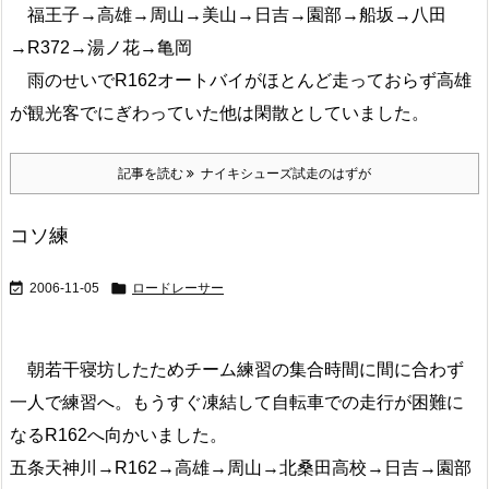
福王子→高雄→周山→美山→日吉→園部→船坂→八田
→R372→湯ノ花→亀岡
雨のせいでR162オートバイがほとんど走っておらず高雄
が観光客でにぎわっていた他は閑散としていました。
記事を読む
ナイキシューズ試走のはずが
コソ練


2006-11-05
ロードレーサー
朝若干寝坊したためチーム練習の集合時間に間に合わず
一人で練習へ。もうすぐ凍結して自転車での走行が困難に
なるR162へ向かいました。
五条天神川→R162→高雄→周山→北桑田高校→日吉→園部