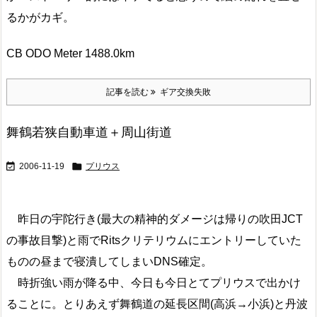
るかがカギ。
CB ODO Meter 1488.0km
記事を読む
ギア交換失敗
舞鶴若狭自動車道＋周山街道


2006-11-19
プリウス
昨日の宇陀行き(最大の精神的ダメージは帰りの吹田JCT
の事故目撃)と雨でRitsクリテリウムにエントリーしていた
ものの昼まで寝潰してしまいDNS確定。
時折強い雨が降る中、今日も今日とてプリウスで出かけ
ることに。とりあえず舞鶴道の延長区間(高浜→小浜)と丹波