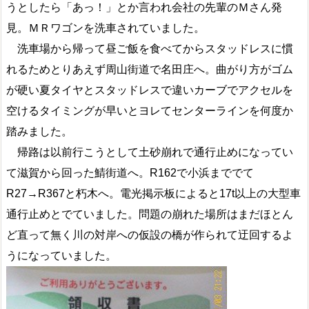
うとしたら「あっ！」とか言われ会社の先輩のＭさん発
見。ＭＲワゴンを洗車されていました。
洗車場から帰って昼ご飯を食べてからスタッドレスに慣
れるためとりあえず周山街道で名田庄へ。曲がり方がゴム
が硬い夏タイヤとスタッドレスで違いカーブでアクセルを
空けるタイミングが早いとヨレてセンターラインを何度か
踏みました。
帰路は以前行こうとして土砂崩れで通行止めになってい
て滋賀から回った鯖街道へ。R162で小浜まででて
R27→R367と朽木へ。電光掲示板によると17t以上の大型車
通行止めとでていました。問題の崩れた場所はまだほとん
ど直って無く川の対岸への仮設の橋が作られて迂回するよ
うになっていました。