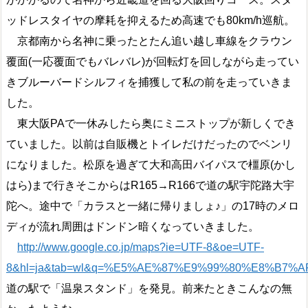
ッドレスタイヤの摩耗を抑えるため高速でも80km/h巡航。
京都南から名神に乗ったとたん追い越し車線をクラウン
覆面(一応覆面でもバレバレ)が回転灯を回しながら走ってい
きブルーバードシルフィを捕獲して私の前を走っていきま
した。
東大阪PAで一休みしたら奥にミニストップが新しくでき
ていました。以前は自販機とトイレだけだったのでベンリ
になりました。松原を過ぎて大和高田バイパスで橿原(かし
はら)まで行きそこからはR165→R166で道の駅宇陀路大宇
陀へ。途中で「カラスと一緒に帰りましょ♪」の17時のメロ
ディが流れ周囲はドンドン暗くなっていきました。
http://www.google.co.jp/maps?ie=UTF-8&oe=UTF-
8&hl=ja&tab=wl&q=%E5%AE%87%E9%99%80%E8%B7
道の駅で「温泉スタンド」を発見。前来たときこんなの無