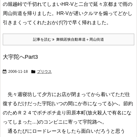
の堀越峠で千切れてしまいHR-Vと二台で延々京都まで雨の
周山街道を帰りました。HR-Vが遅いクルマを煽ってどかし
引きまくってくれたおかげ(?)で早く帰れました。
記事を読む
舞鶴若狭自動車道＋周山街道
大宇陀へPart3


2006-11-18
プリウス
先々週寝坊して夕方にお店が閉まってから着いてただ往
復するだけだった宇陀(いつの間にか市になってる)へ。節約
のためＲ２４でボチボチ走り田原本町(放火殺人で有名にな
ってしまった…)のコンビニに寄って宇陀路へ。
通るたびにロードレースをしたら面白いだろうと思う