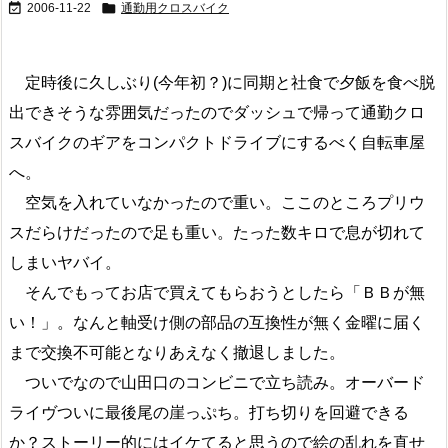


2006-11-22
通勤用クロスバイク
定時後に久しぶり(今年初？)に同期と社食で夕飯を食べ脱
出できそうな雰囲気だったのでダッシュで帰って通勤クロ
スバイクのギアをコンパクトドライブにするべく自転車屋
へ。
空気を入れていなかったので重い。ここのところプリウ
スだらけだったので足も重い。たった数キロで息が切れて
しまいヤバイ。
そんでもってお店で買えてもらおうとしたら「ＢＢが無
い！」。なんと軸受け側の部品の互換性が無く金曜に届く
まで交換不可能となりあえなく撤退しました。
ついでなので山田口のコンビニで立ち読み。オーバード
ライヴついに最後尾の崖っぷち。打ち切りを回避できる
か？ストーリー的にはイケてると思うので絵の乱れを直せ