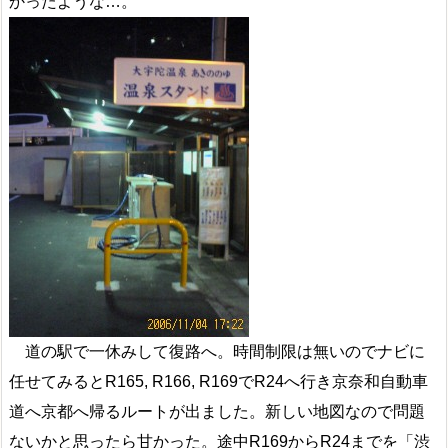
かったような…。
道の駅で一休みして復路へ。時間制限は無いのでナビに
任せてみるとR165, R166, R169でR24へ行き京奈和自動車
道へ京都へ帰るルートが出ました。新しい地図なので問題
ないかと思ったら甘かった。途中R169からR24までを「渋