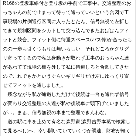
R166の登坂車線付き登り坂の手前で工事中。交通整理のお
っちゃんの前で止まって待って通っていいという合図で工
事現場の片側通行区間に入ったとたん、信号無視で左折し
てきて規制区間をシカトして突っ込んできたおばはんフィ
ットと競合。フィット側に待避スペース(バス停)が合ったも
のの一歩も引くつもりは無いらしい。それどころかグリグ
リ寄ってくるので私は身動きが取れず工事のおっちゃん達
があわてて現場の柵を外して私に待避しろと合図してきた
のでこれでもかというぐらいギリギリだけ左にゆっくり寄
せてフィットを通しました。
残念ながら私が通過しただけで後続は一台も通れず信号
が変わり交通整理の人達が私や後続車に頭下げていました
が…。まぁ、信号無視の車まで整理できんわな。
道の駅に車を止めて有名な森野家(森野吉野本葛で検索し
て見るべし)へ。幸い開いていていくつか調達。財布が軽く