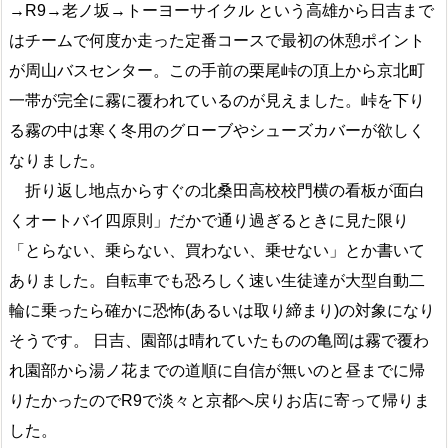
→R9→老ノ坂→トーヨーサイクル という高雄から日吉まで
はチームで何度か走った定番コースで最初の休憩ポイント
が周山バスセンター。この手前の栗尾峠の頂上から京北町
一帯が完全に霧に覆われているのが見えました。峠を下り
る霧の中は寒く冬用のグローブやシューズカバーが欲しく
なりました。
折り返し地点からすぐの北桑田高校校門横の看板が面白
くオートバイ四原則」だかで通り過ぎるときに見た限り
「とらない、乗らない、買わない、乗せない」とか書いて
ありました。自転車でも恐ろしく速い生徒達が大型自動二
輪に乗ったら確かに恐怖(あるいは取り締まり)の対象になり
そうです。 日吉、園部は晴れていたものの亀岡は霧で覆わ
れ園部から湯ノ花までの道順に自信が無いのと昼までに帰
りたかったのでR9で淡々と京都へ戻りお店に寄って帰りま
した。