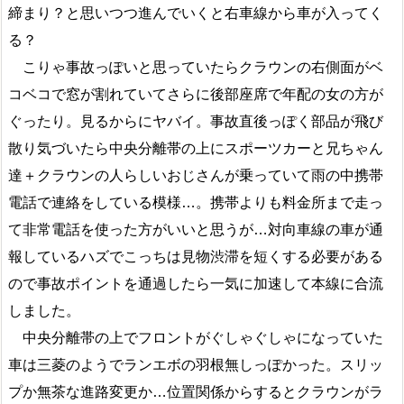
締まり？と思いつつ進んでいくと右車線から車が入ってく
る？
こりゃ事故っぽいと思っていたらクラウンの右側面がベ
コベコで窓が割れていてさらに後部座席で年配の女の方が
ぐったり。見るからにヤバイ。事故直後っぽく部品が飛び
散り気づいたら中央分離帯の上にスポーツカーと兄ちゃん
達＋クラウンの人らしいおじさんが乗っていて雨の中携帯
電話で連絡をしている模様…。携帯よりも料金所まで走っ
て非常電話を使った方がいいと思うが…対向車線の車が通
報しているハズでこっちは見物渋滞を短くする必要がある
ので事故ポイントを通過したら一気に加速して本線に合流
しました。
中央分離帯の上でフロントがぐしゃぐしゃになっていた
車は三菱のようでランエボの羽根無しっぽかった。スリッ
プか無茶な進路変更か…位置関係からするとクラウンがラ