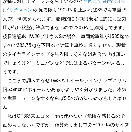
が幅に対してマージンを見ているのと
空気圧別負荷能力表
(ブリヂストン)
を見る限り190kPa以上あれば85でも車重+5
人(約1.6t)支えられます。燃費的にも操縦安定性的にも空気
圧が低い状態は許容できないので220kPaは維持してます。
後日追記)NHW20プリウスSの場合、車両総重量が1535kgで
すので383.75kgを下回ると計算上車検に通りません。現状
のタイヤラインナップを見る限りそんな組み合わせは無い
でしょうけど、ミニバンなどでははまるパターンがあるよ
うです。
ここまで調べてなぜTWSのホイールラインナップにリム
幅5.5inchのホイールがあるかようやく分かりました。本気
で燃費チューンをするならば5.5の方がいいのかもしれませ
ん。
私はGT3以来エコタイヤは使わない（危険を感じるので
勧めもしない）ですが、絶賛売り出し中のECOPIAのサイズ