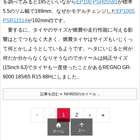
を調べてみると185といいながら
EP100 PSR05591
が標準
5.5のリム幅で189mm、なぜかモデルチェンジした
EP100S
PSR11514
が192mm(!)です。
要するに、タイヤのサイズが燃費や走行性能に与える影
響はとてつもなく大きく、燃費タイヤはサイズもいじくっ
て何とかしようとしているようです。ヘタにいじると何が
何だか分からなくなりそうなのでホイールは純正サイズ
(15inch 6J)でタイヤも一度使ったことがあるREGNO GR-
9000 185/65 R15 88Hにしました。
記事を読む
NHW20のホイール ...
«
‹
1
2
›
»


上へ
ホーム