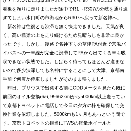
がナビのDVDには記録されていないため一度R1に出て案内
看板を頼りに走りましたが途中でR1→R307の分岐を通り過
ぎてしまい水口町の市街地からR307へ戻って新名神へ。
新名神は往復とも渋滞も無く快走できました。天気が良
く、高い橋梁の上を走り続けるため見晴らしも非常に良か
ったです。しかし、復路で名神下りの草津PA付近で京滋バ
イパスへの一車線が完全に渋滞してPAから出てくる車も吸
収できない状態でした。しばらく待ってもほとんど進まな
いので多少渋滞しても名神にすることにして大津、京都南
手前で何度か停車しましたがそのまま帰りました。
昨日、プリウスで出発する前にODDメータを見たら既に
前回のオイル交換(6/6, 99662km)から5000km以上走ってい
て京都トヨペットに電話して今日の夕方の枠を確保して交
換作業を依頼しました。5000kmも1ヶ月もあっという間で
す。京都トヨペットの担当にTWSの軽量ホイールと