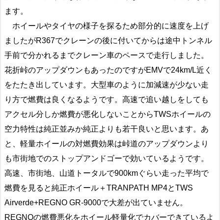
ます。
ホイールやタイヤの様子を探るため部分的に速度を上げ
ましたがR367でクレーンの後に付いてからは途中トンネル
手前で分かれるまでクレーン車のペースで走行しました。
花折峠のアップダウンもあったのですがEMVで24km/L近く
をたたき出しています。大型車のように加減速が少ない走
り方で燃費は良くなるようです。高速で追い越しをしても
アクセル分しか燃費が悪化しないことからTWSホイールの
空力特性は純正並みか純正よりも若干良いと思います。あ
と、軽量ホイールの対燃費効果は峠道のアップダウンより
も市街地でのストップアンドゴーで効いているようです。
高速、市街地、山道トータルで900kmぐらい走った平均で
燃費を見ると純正ホイール＋TRANPATH MP4とTWS
Airverde+REGNO GR-9000で大差が出ていません。
REGNOの燃費悪化をホイール軽量化でカバーできているよ