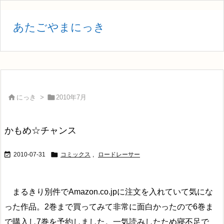
あたごやまにっき


にっき
>
2010年7月
かもめ☆チャンス


2010-07-31
コミックス
,
ロードレーサー
まるきり別件でAmazon.co.jpに注文を入れていて気にな
った作品。2巻まで買ってみて非常に面白かったので6巻ま
で購入し7巻を予約しました。一気読みしたため寝不足で