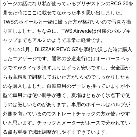
ゲージの話になり私が使っているブリヂストンのRCG-20を
見せた時にここに載せてなかった事を思い出しました。
TWSのホイールと一緒に撮った方が格好いいので写真を撮
り直しました。ちなみに、TWS Airverdeは付属のバルブキ
ャップまでもアルミのようで非常に軽量です。
今年の1月、BLIZZAK REVO GZを摩耗で潰した時に購入
したエアゲージです。通常の公道走行にはオーバースペッ
クですがタイヤを潰すよりはずっと安いですし、安全面か
らも高精度で調整しておいた方がいいのでしっかりしたも
のを購入しました。自転車用のゲージも持っていますが小
型で車用には使い勝手が悪く、夏場はともかく氷点下で使
うのは厳しいものがあります。車用のホイールはバルブが
外側を向いているのでストレートチャックの方が使いやす
いと思います。チャックとメーターがホースで分かれてい
る点も重要で減圧調整がしやすくできています。