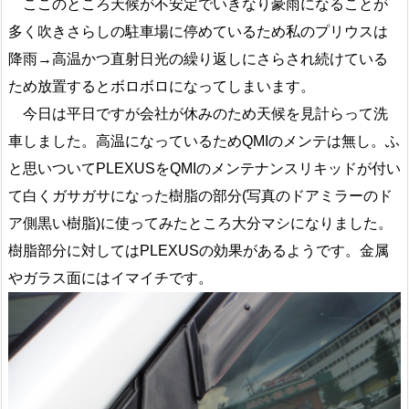
ここのところ天候が不安定でいきなり豪雨になることが
多く吹きさらしの駐車場に停めているため私のプリウスは
降雨→高温かつ直射日光の繰り返しにさらされ続けている
ため放置するとボロボロになってしまいます。
今日は平日ですが会社が休みのため天候を見計らって洗
車しました。高温になっているためQMIのメンテは無し。ふ
と思いついてPLEXUSをQMIのメンテナンスリキッドが付い
て白くガサガサになった樹脂の部分(写真のドアミラーのド
ア側黒い樹脂)に使ってみたところ大分マシになりました。
樹脂部分に対してはPLEXUSの効果があるようです。金属
やガラス面にはイマイチです。