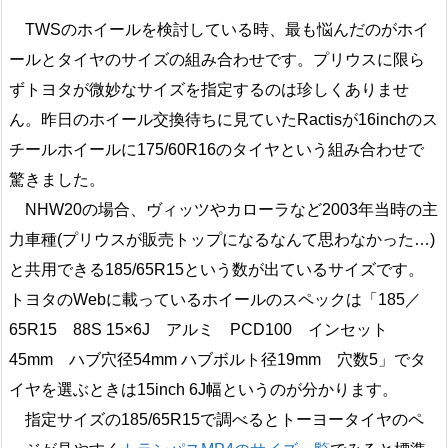
TWSのホイールを検討している時、最も悩んだのがホイ
ールとタイヤのサイズの組み合わせです。プリウスに限ら
ずトヨタが微妙なサイズを指定するのは珍しくありませ
ん。昨日のホイール交換待ちに見ていたRactisが16inchのス
チールホイールに175/60R16のタイヤという組み合わせで
驚きました。
NHW20の場合、ヴィッツやカローラなど2003年当時の主
力車種(プリウスが販売トップになるなんて思わなかった…)
と共用できる185/65R15という数が出ているサイズです。
トヨタのWebに載っているホイールのスペックは「185／
65R15 88S 15×6J アルミ PCD100 インセット
45mm ハブ穴径54mm ハブボルト径19mm 穴数5」でタ
イヤを選ぶときは15inch 6J幅というのが分かります。
指定サイズの185/65R15で調べるとトーヨータイヤのペ