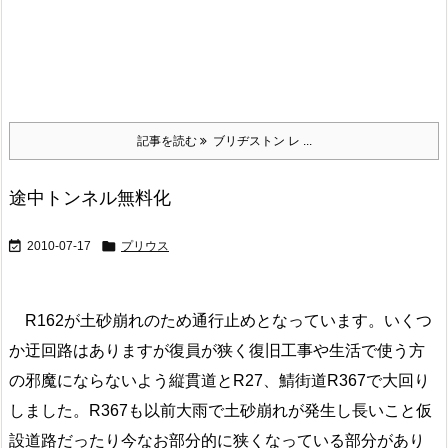
記事を読む
ブリヂストン レ ...
途中トンネル無料化


2010-07-17
プリウス
R162が土砂崩れのため通行止めとなっています。いくつ
か迂回路はありますが復員が狭く復旧工事や生活で使う方
の邪魔にならないよう縦貫道とR27、鯖街道R367で大回り
しました。R367も以前大雨で土砂崩れが発生し長いこと仮
設道路だったり今なお部分的に狭くなっている部分があり