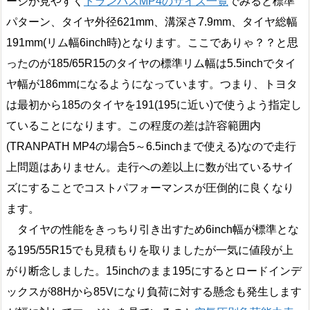
ージが見やすく
トランパスMP4のサイズ一覧
でみると標準
パターン、タイヤ外径621mm、溝深さ7.9mm、タイヤ総幅
191mm(リム幅6inch時)となります。ここでありゃ？？と思
ったのが185/65R15のタイヤの標準リム幅は5.5inchでタイ
ヤ幅が186mmになるようになっています。つまり、トヨタ
は最初から185のタイヤを191(195に近い)で使うよう指定し
ていることになります。この程度の差は許容範囲内
(TRANPATH MP4の場合5～6.5inchまで使える)なので走行
上問題はありません。走行への差以上に数が出ているサイ
ズにすることでコストパフォーマンスが圧倒的に良くなり
ます。
タイヤの性能をきっちり引き出すため6inch幅が標準とな
る195/55R15でも見積もりを取りましたが一気に値段が上
がり断念しました。15inchのまま195にするとロードインデ
ックスが88Hから85Vになり負荷に対する懸念も発生します