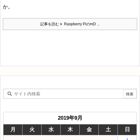
か。
記事を読む
Raspberry PiのmD ...
2019年9月
月
火
水
木
金
土
日