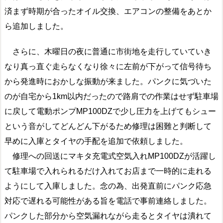
済まず時期が合ったオイル交換、エアコンの整備をあとか
ら追加しました。
さらに、木曜日の夜に普通に市街地を走行していていき
なり真っ直ぐ走らなくなり徐々に左前が下がって信号待ち
から発進時におかしな振動が来ました。パンクに気づいた
のが自宅から1km以内だったので路肩での作業はせず駐車場
に戻して電動ポンプMP100DZで少し圧力を上げてもシュー
という音がしてどんどん下がるため修理は困難と判断して
早めに入庫とタイヤの手配を追加で依頼しました。
修理への回送にマキタ充電式空気入れMP100DZが活躍し
て駐車場で入れられるだけ入れてお店まで一時的に走れる
ようにして入庫しました。念の為、出発直前にパンク応急
対応で遅れる可能性がある旨を電話で事前連絡しました。
パンクした部分から空気漏れながら走るとタイヤは潰れて