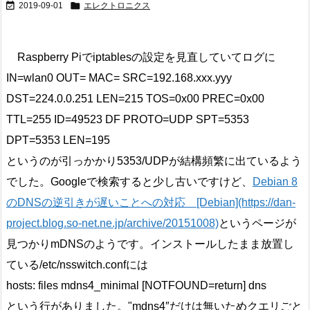


2019-09-01
エレクトロニクス
Raspberry Piでiptablesの設定を見直していてログに
IN=wlan0 OUT= MAC= SRC=192.168.xxx.yyy
DST=224.0.0.251 LEN=215 TOS=0x00 PREC=0x00
TTL=255 ID=49523 DF PROTO=UDP SPT=5353
DPT=5353 LEN=195
というのが引っかかり5353/UDPが結構頻繁に出ているよう
でした。Googleで検索すると少し古いですけど、
Debian 8
のDNSの逆引きが遅いことへの対応 [Debian](https://dan-
project.blog.so-net.ne.jp/archive/20151008)
というページが
見つかりmDNSのようです。インストールしたまま放置し
ている/etc/nsswitch.confには
hosts: files mdns4_minimal [NOTFOUND=return] dns
という行がありました。"mdns4″だけは無いためクエリごと