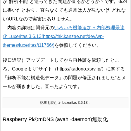
が"解析不能"と送ってきた問題が直るかどうか？です。8/24
に書いたとおり、直らなくても通常は人が見ない(たどれな
い)URLなので実害はありません。
内容の詳細は開発元の
いろいろ機能追加 + 内部処理最適
化 Luxeritas 3.6.13(https://thk.kanzae.net/dev/wp-
themes/luxeritas/t11766/)
を参照してください。
後日追記）アップデートしてから再検証を依頼したとこ
ろ、Googleより"サイト（https://kadono.xsrv.jp/）に関する
「解析不能な構造化データ」の問題が修正されました"とメ
ールが届きました。直ったようです。
記事を読む
Luxeritas 3.6.13 ...
Raspberry PiのmDNS (avahi-daemon)無効化