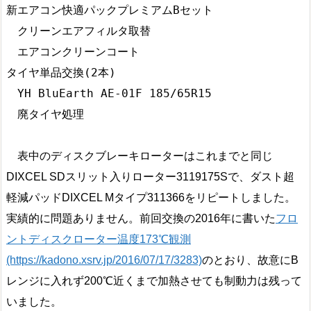
新エアコン快適パックプレミアムBセット

　クリーンエアフィルタ取替

　エアコンクリーンコート

タイヤ単品交換(2本)

　YH BluEarth AE-01F 185/65R15

表中のディスクブレーキローターはこれまでと同じ
DIXCEL SDスリット入りローター3119175Sで、ダスト超
軽減パッドDIXCEL Mタイプ311366をリピートしました。
実績的に問題ありません。前回交換の2016年に書いた
フロ
ントディスクローター温度173℃観測
(https://kadono.xsrv.jp/2016/07/17/3283)
のとおり、故意にB
レンジに入れず200℃近くまで加熱させても制動力は残って
いました。