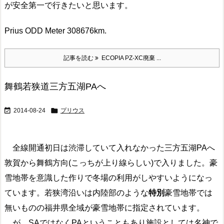
が安全第一で行きたいと思います。
Prius ODD Meter 308676km.
記事を読む
ECOPIA PZ-XC廃棄 ...
舞鶴若狭道三方五湖PAへ


2014-08-24
プリウス
全線開通初日は渋滞していて入れなかった三方五湖PAへ
敦賀から舞鶴方向(こっちが上り線らしい)で入りました。豪
雪地帯を意識した作りで冬場の利用がしやすいようになっ
ています。若狭湾沿いは内陸部のような
特別
豪雪地帯では
無いものの福井県全域が豪雪地帯に指定されています。
が、SAではなくPAということもあり施設としては名神で