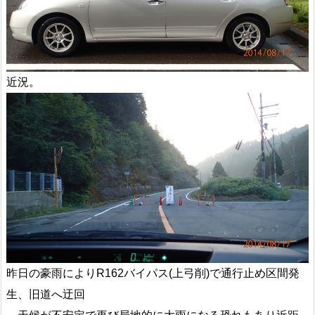
近況。
昨日の豪雨によりR162バイパス(上弓削)で通行止め区間発
生、旧道へ迂回