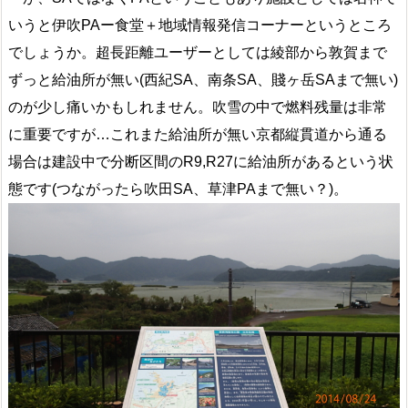
いうと伊吹PAー食堂＋地域情報発信コーナーというところ
でしょうか。超長距離ユーザーとしては綾部から敦賀まで
ずっと給油所が無い(西紀SA、南条SA、賤ヶ岳SAまで無い)
のが少し痛いかもしれません。吹雪の中で燃料残量は非常
に重要ですが…これまた給油所が無い京都縦貫道から通る
場合は建設中で分断区間のR9,R27に給油所があるという状
態です(つながったら吹田SA、草津PAまで無い？)。