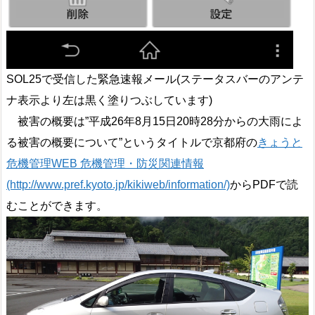
SOL25で受信した緊急速報メール(ステータスバーのアンテ
ナ表示より左は黒く塗りつぶしています)
被害の概要は”平成26年8月15日20時28分からの大雨によ
る被害の概要について”というタイトルで京都府の
きょうと
危機管理WEB 危機管理・防災関連情報
(http://www.pref.kyoto.jp/kikiweb/information/)
からPDFで読
むことができます。