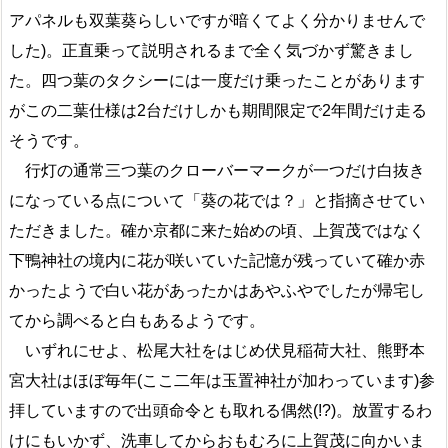
アパネルも双葉葵らしいですが暗くてよく分かりませんで
した)。正直乗って説明されるまで全く気づかず驚きまし
た。四つ葉のタクシーには一度だけ乗ったことがあります
がこの二葉仕様は2台だけしかも期間限定で2年間だけ走る
そうです。
行灯の通常三つ葉のクローバーマークが一つだけ白抜き
になっている点について「葵の花では？」と指摘させてい
ただきました。確か京都に来た始めの頃、上賀茂ではなく
下鴨神社の境内に花が咲いていた記憶が残っていて確か赤
かったようで白い花があったかはあやふやでしたが帰宅し
てから調べると白もあるようです。
いずれにせよ、松尾大社をはじめ伏見稲荷大社、熊野本
宮大社はほぼ毎年(ここ二年は玉置神社が加わっています)参
拝していますので出頭命令とも取れる偶然(!?)。放置するわ
けにもいかず、洗車してからおもむろに上賀茂に向かいま