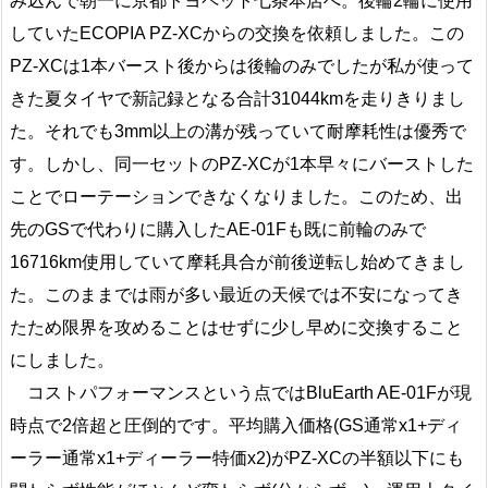
み込んで朝一に京都トヨペット七条本店へ。後輪2輪に使用
していたECOPIA PZ-XCからの交換を依頼しました。この
PZ-XCは1本バースト後からは後輪のみでしたが私が使って
きた夏タイヤで新記録となる合計31044kmを走りきりまし
た。それでも3mm以上の溝が残っていて耐摩耗性は優秀で
す。しかし、同一セットのPZ-XCが1本早々にバーストした
ことでローテーションできなくなりました。このため、出
先のGSで代わりに購入したAE-01Fも既に前輪のみで
16716km使用していて摩耗具合が前後逆転し始めてきまし
た。このままでは雨が多い最近の天候では不安になってき
たため限界を攻めることはせずに少し早めに交換すること
にしました。
コストパフォーマンスという点ではBluEarth AE-01Fが現
時点で2倍超と圧倒的です。平均購入価格(GS通常x1+ディ
ーラー通常x1+ディーラー特価x2)がPZ-XCの半額以下にも