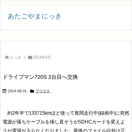
あたごやまにっき


にっき
>
2014年8月
ドライブマン720S 2台目へ交換


2014-08-31
プリウス
約2年半で133715kmほど使って夜間走行中(録画中)に突然
電源が落ちケーブルを挿し直そうがSDHCカードを変えよ
うが電源が入らなくなりました。最後のファイル以外は正