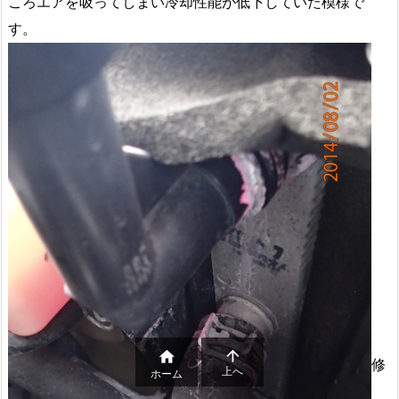
ころエアを吸ってしまい冷却性能が低下していた模様で
す。


修
上へ
ホーム