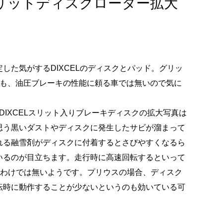
ELスリットディスクローター拡大
た気がするDIXCELのディスクとパッド。グリッ
もそも、油圧ブレーキの性能に頼る車では無いので気に
のDIXCELスリット入りブレーキディスクの拡大写真は
思う黒いダストやディスクに発生したサビが溜まって
れる融雪剤がディスクに付着するとさびやすくなるら
いるのが目立ちます。走行時に高速回転するといって
ぶわけでは無いようです。プリウスの場合、ディスク
転時に動作することが少ないというのも効いている可