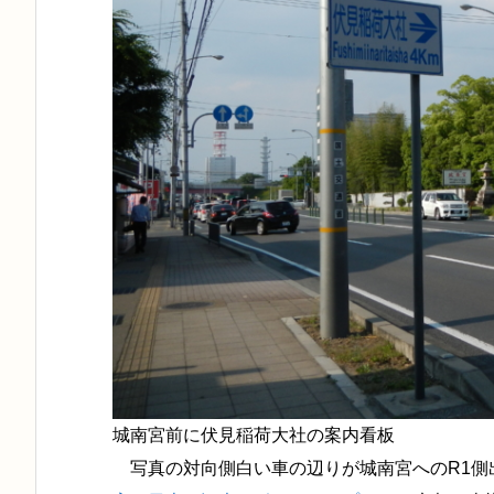
城南宮前に伏見稲荷大社の案内看板
写真の対向側白い車の辺りが城南宮へのR1側