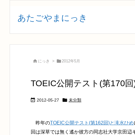
あたごやまにっき


にっき
>
2012年5月
TOEIC公開テスト(第170


2012-05-27
未分類
昨年の
TOEIC公開テスト(第162回)と滝水ひめ
回は深草では無く遙か彼方の同志社大学京田辺