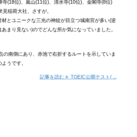
(18位)、嵐山(11位)、清水寺(10位)、金閣寺(8位)
る伏見稲荷大社、さすが。
材とユニークな三光の神紋が目立つ城南宮が多い(逆
はあまり見ない)のでどんな所か気になっていました。
差点の南側にあり、赤池で右折するルートを示していま
のようです。
記事を読む
TOEIC公開テスト( ...