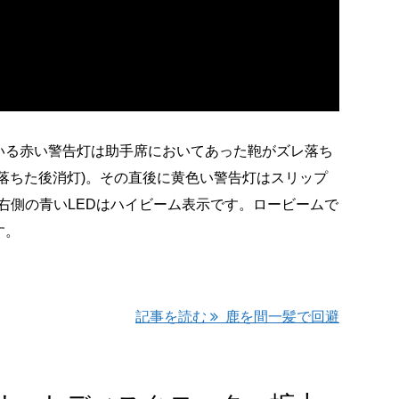
る赤い警告灯は助手席においてあった鞄がズレ落ち
落ちた後消灯)。その直後に黄色い警告灯はスリップ
ます。右側の青いLEDはハイビーム表示です。ロービームで
す。
記事を読む
鹿を間一髪で回避