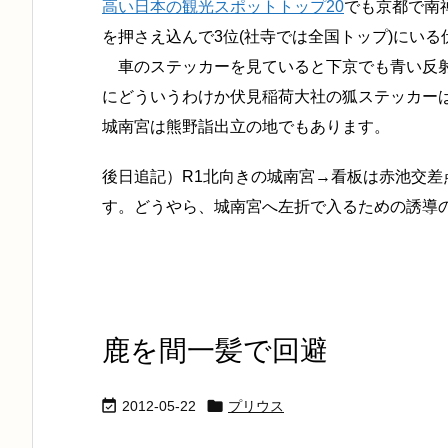
高い日本の観光スポットトップ20
でも京都で南禅寺
を押さえ込んで3位(社寺では全国トップ)にい
車のステッカーを見ていると下京でも青い反射
にどういうわけか伏見稲荷大社の狐ステッカー
城南宮は熊野詣出立の地でもあります。
後日追記）R1北向きの城南宮→看板は赤池交
す。どうやら、城南宮へ左折で入るための誘導
鹿を間一髪で回避


2012-05-22
プリウス