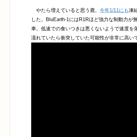
やたら増えていると思う鹿。
今年1/11にも
凍
した。BluEarth-1にはR1Rほど強力な制
車。低速での食いつきは悪くないようで速度を
濡れていたら衝突していた可能性が非常に高い