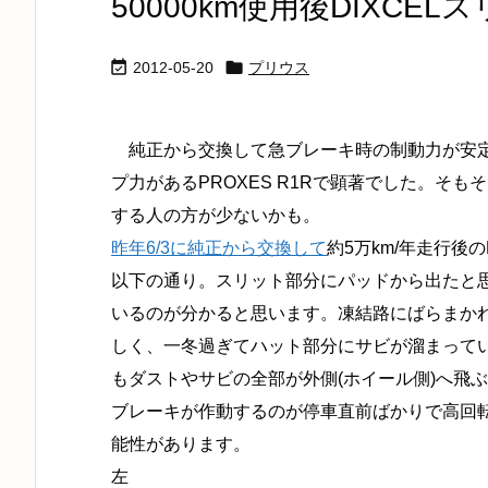
50000km使用後DIXC


2012-05-20
プリウス
純正から交換して急ブレーキ時の制動力が安定し
プ力があるPROXES R1Rで顕著でした。そ
する人の方が少ないかも。
昨年6/3に純正から交換して
約5万km/年走行後
以下の通り。スリット部分にパッドから出たと
いるのが分かると思います。凍結路にばらまか
しく、一冬過ぎてハット部分にサビが溜まって
もダストやサビの全部が外側(ホイール側)へ飛
ブレーキが作動するのが停車直前ばかりで高回
能性があります。
左