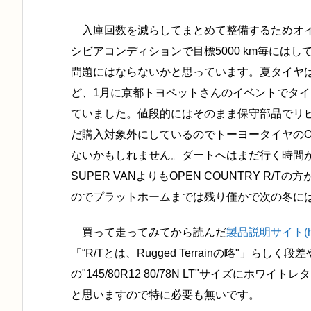
入庫回数を減らしてまとめて整備するためオイル
シビアコンディションで目標5000 km毎には
問題にはならないかと思っています。夏タイヤは新車
ど、1月に京都トヨペットさんのイベントでタ
ていました。値段的にはそのまま保守部品でリ
だ購入対象外にしているのでトーヨータイヤのOPE
ないかもしれません。ダートへはまだ行く時間
SUPER VANよりもOPEN COUNTRY R
のでプラットホームまでは残り僅かで次の冬に
買って走ってみてから読んだ
製品説明サイト(https:/
“R/Tとは、Rugged Terrainの略"
らしく段差
の"145/80R12 80/78N LT"サイズに
と思いますので特に必要も無いです。