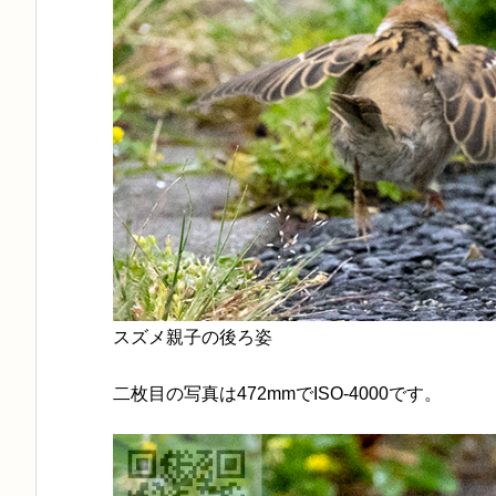
スズメ親子の後ろ姿
二枚目の写真は472mmでISO-4000です。