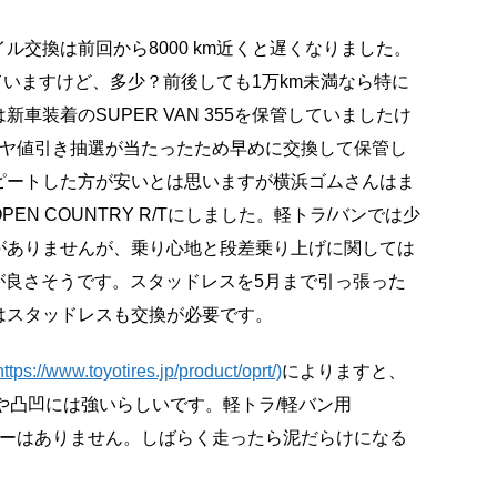
交換は前回から8000 km近くと遅くなりました。
していますけど、多少？前後しても1万km未満なら特に
装着のSUPER VAN 355を保管していましたけ
イヤ値引き抽選が当たったため早めに交換して保管し
ピートした方が安いとは思いますが横浜ゴムさんはま
N COUNTRY R/Tにしました。軽トラ/バンでは少
がありませんが、乗り心地と段差乗り上げに関しては
/Tの方が良さそうです。スタッドレスを5月まで引っ張った
はスタッドレスも交換が必要です。
/www.toyotires.jp/product/oprt/)
によりますと、
や凸凹には強いらしいです。軽トラ/軽バン用
ホワイトレターはありません。しばらく走ったら泥だらけになる