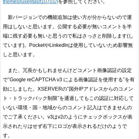
themes/luxeritas/t10701/)
を参照してください。
新バージョンでの機能追加は使い方が分からないので運
用はしないと思います。公開する必要が無いコメントを半
端に残す必要も無いと思うので私はさっさと削除します(し
ています)。PocketやLinkedInは使用していないため影響無
しと思います。
また、冗長かもしれませんけどコメント画像認証の設定
で"Google reCAPTCHA v3 による画像認証を使用する"を有
効にしました。XSERVERの"国外IPアドレスからのコメン
ト・トラックバック制限"を通過してもこの認証に対応して
いない環境・国・地域からのコメント記入はできませんの
でご了承ください。v3はv2のようにチェックボックスが表
示されたりはせず右下にロゴが表示されるだけのようで
す。