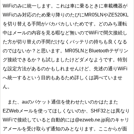
WiFiのみに統一します。これは車に乗るときに車載機器が
WiFiのみ対応のため乗り降りのたびにMR05LNやZE520KL
を切り替える手間がバカバカしいためです。どのみち運転
中はメールの内容を見る暇など無いのでWiFiで間欠接続し
た方が切り替えの手間だけなくバッテリの持ちも良くなる
のではないか？と思います。MR05LNとBluetoothテザリン
グ接続できるか？も試しましたけどダメなようです。特別
な設定方法があるのかもしれませんけど、先述の通りWiFi
へ統一するという目的もあるため詳しくは調べていませ
ん。
また、auのパケット通信を使わせたいのかはたまた
EZWebメールを使ってほしくないのか、SHF32とは異なり
WiFiで接続していると自動的には@ezweb.ne.jp宛のキャリ
アメールを受け取らず通知のみとなります。ここからが面