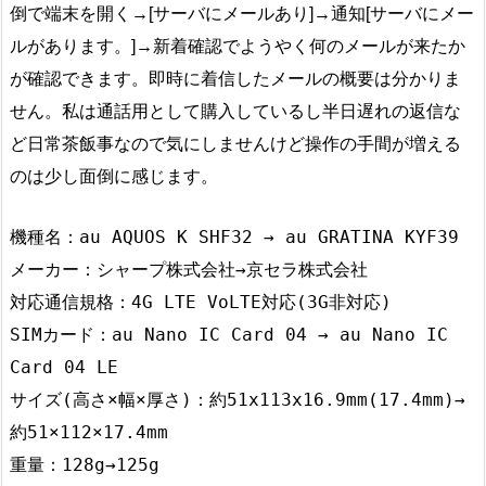
倒で端末を開く→[サーバにメールあり]→通知[サーバにメー
ルがあります。]→新着確認でようやく何のメールが来たか
が確認できます。即時に着信したメールの概要は分かりま
せん。私は通話用として購入しているし半日遅れの返信な
ど日常茶飯事なので気にしませんけど操作の手間が増える
のは少し面倒に感じます。
機種名：au AQUOS K SHF32 → au GRATINA KYF39

メーカー：シャープ株式会社→京セラ株式会社

対応通信規格：4G LTE VoLTE対応(3G非対応)

SIMカード：au Nano IC Card 04 → au Nano IC 
Card 04 LE

サイズ(高さ×幅×厚さ)：約51x113x16.9mm(17.4mm)→
約51×112×17.4mm

重量：128g→125g
