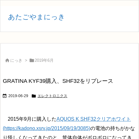
あたごやまにっき


にっき
>
2019年6月
GRATINA KYF39購入、SHF32をリプレース


2019-06-29
エレクトロニクス
2015年9月に購入した
AQUOS K SHF32クリアホワイト
(https://kadono.xsrv.jp/2015/09/19/3085)
の電池の持ちがかな
り怪しくなってきたのと、筐体自体がボロボロになってき