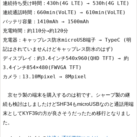
連続待ち受け時間：430h(4G LTE) → 530h(4G LTE)

連続通話時間：660min(VoLTE) → 610min(VoLTE)

バッテリ容量：1410mAh → 1500mAh

充電時間：約110分→約120分

充電器：キャップレス防水microUSB端子 → TypeC (明
記はされていませんけどキャップレス防水のはず)

ディスプレイ：約3.4インチ540x960(QHD TFT) → 約
3.4インチ854×480(FWVGA TFT)

京セラ製の端末を購入するのは初です。シャープ製の継
続も検討はしましたけどSHF34もmicroUSBなのと通話用端
末としてKYF39の方が良さそうだったため移行となりまし
た。