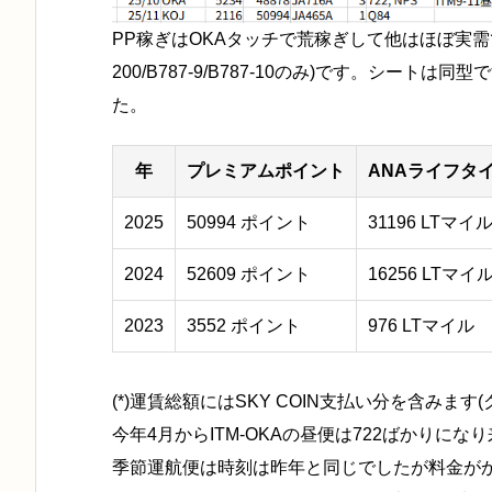
PP稼ぎはOKAタッチで荒稼ぎして他はほぼ実需で
200/B787-9/B787-10のみ)です。シートは同
た。
年
プレミアムポイント
ANAライフタ
2025
50994 ポイント
31196 LTマイ
2024
52609 ポイント
16256 LTマイ
2023
3552 ポイント
976 LTマイル
(*)運賃総額にはSKY COIN支払い分を含みま
今年4月からITM-OKAの昼便は722ばかりに
季節運航便は時刻は昨年と同じでしたが料金が