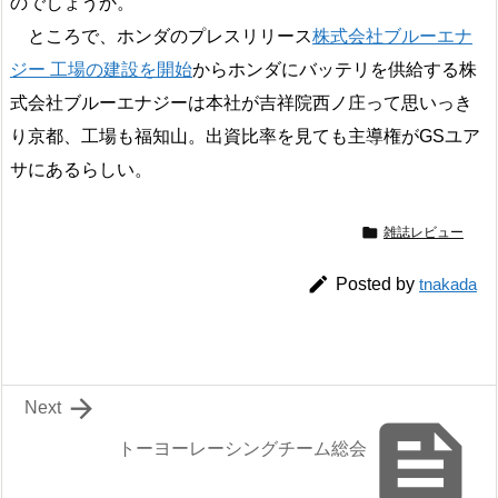
のでしょうか。
ところで、ホンダのプレスリリース
株式会社ブルーエナ
ジー 工場の建設を開始
からホンダにバッテリを供給する株
式会社ブルーエナジーは本社が吉祥院西ノ庄って思いっき
り京都、工場も福知山。出資比率を見ても主導権がGSユア
サにあるらしい。

雑誌レビュー

Posted by
tnakada

Next

トーヨーレーシングチーム総会