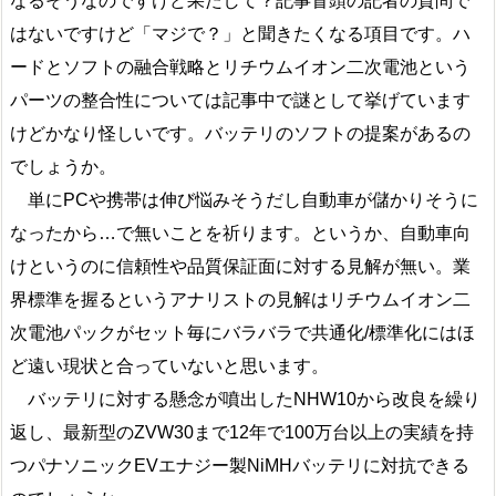
なるそうなのですけど果たして？記事冒頭の記者の質問で
はないですけど「マジで？」と聞きたくなる項目です。ハ
ードとソフトの融合戦略とリチウムイオン二次電池という
パーツの整合性については記事中で謎として挙げています
けどかなり怪しいです。バッテリのソフトの提案があるの
でしょうか。
単にPCや携帯は伸び悩みそうだし自動車が儲かりそうに
なったから…で無いことを祈ります。というか、自動車向
けというのに信頼性や品質保証面に対する見解が無い。業
界標準を握るというアナリストの見解はリチウムイオン二
次電池パックがセット毎にバラバラで共通化/標準化にはほ
ど遠い現状と合っていないと思います。
バッテリに対する懸念が噴出したNHW10から改良を繰り
返し、最新型のZVW30まで12年で100万台以上の実績を持
つパナソニックEVエナジー製NiMHバッテリに対抗できる