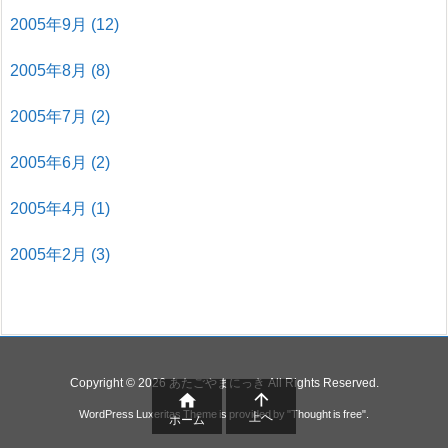
2005年9月
(12)
2005年8月
(8)
2005年7月
(2)
2005年6月
(2)
2005年4月
(1)
2005年2月
(3)
Copyright ©
2026
あたごやまにっき
All Rights Reserved.


WordPress Luxeritas Theme is provided by "
Thought is free
".
上へ
ホーム